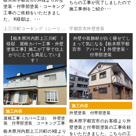
ちらの工事が完了しましたので
塗装・付帯部塗装・コーキング
施工事例をご紹介･･･
工事のご依頼をいただきまし
た。 K様邸は、･･･
上三川町
コーキング（シーリン
宇都宮市
外壁塗装
グ
外壁塗装
屋根工事
防水工事
【栃木県河内郡上三川町 I
外壁や装飾材が白く褪せてし
様邸 屋根カバー工事・外壁
まって気になる【栃木県宇都
塗装工事】施工が丁寧で仕上
宮市 アパート】外壁塗装・
がりにとても満足していま
付帯部塗装
す！
施工内容
施工内容
外壁塗装 付帯部塗装
屋根工事（カバー工法） 外壁塗
栃木県宇都宮市のお客様より外
装 付帯部塗装 コーキング工事
壁塗装と付帯部塗装の工事依頼
栃木県河内郡上三川町のI様より
をいただきました。こちらの工