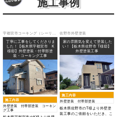
施工事例
宇都宮市
コーキング（シーリン
佐野市
外壁塗装
グ
外壁塗装
防水工事
丁寧に工事をしてくださりま
家の雰囲気を変えて塗装した
した！【栃木県宇都宮市 K
い！【栃木県佐野市 T様邸】
様邸】外壁塗装・付帯部塗
外壁塗装工事
装・コーキング工事
施工内容
施工内容
外壁塗装 付帯部塗装
外壁塗装 付帯部塗装 コーキン
栃木県佐野市のT様より外壁塗
グ工事
装工事のご依頼をいただき、こ
栃木県宇都宮市のK様より外壁