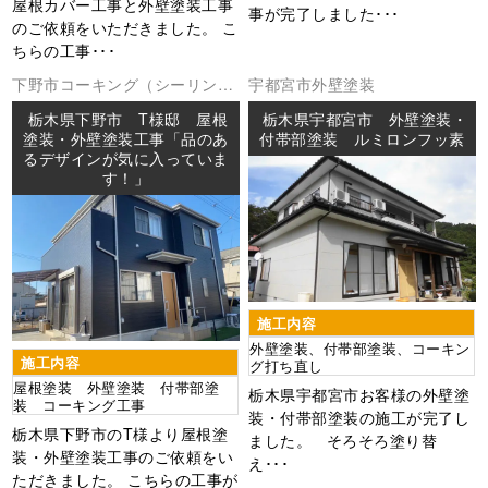
屋根カバー工事と外壁塗装工事
事が完了しました･･･
のご依頼をいただきました。 こ
ちらの工事･･･
下野市
コーキング（シーリング
宇都宮市
外壁塗装
外壁塗装
屋根塗装
防水工事
栃木県下野市 T様邸 屋根
栃木県宇都宮市 外壁塗装・
塗装・外壁塗装工事「品のあ
付帯部塗装 ルミロンフッ素
るデザインが気に入っていま
す！」
施工内容
外壁塗装、付帯部塗装、コーキン
施工内容
グ打ち直し
屋根塗装 外壁塗装 付帯部塗
栃木県宇都宮市お客様の外壁塗
装 コーキング工事
装・付帯部塗装の施工が完了し
栃木県下野市のT様より屋根塗
ました。 そろそろ塗り替
装・外壁塗装工事のご依頼をい
え･･･
ただきました。 こちらの工事が