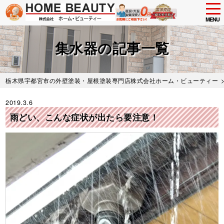
tog
nav
MENU
Skip
to
集水器の記事一覧
main
content
栃木県宇都宮市の外壁塗装・屋根塗装専門店株式会社ホーム・ビューティー
2019.3.6
雨どい、こんな症状が出たら要注意！