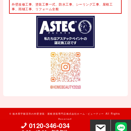
外壁改修工事、塗装工事⼀式、
防水工事、シーリング工事、
屋根工
事、雨樋工事、
リフォーム全般
©
栃木県宇都宮市の外壁塗装・屋根塗装専門店株式会社ホーム・ビューティー
All Rights
Reserved.
0120-346-034