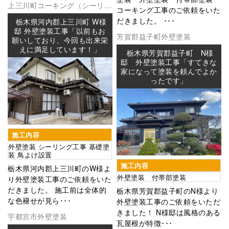
上三川町
コーキング（シーリン
コーキング工事のご依頼をいた
グ
外壁塗装
防水工事
だきました。 ･･･
栃木県河内郡上三川町 W様
邸 外壁塗装工事「以前もお
芳賀郡益子町
外壁塗装
願いしており、今回も出来栄
えに満足しています！」
栃木県芳賀郡益子町 N様
邸 外壁塗装工事「すてきな
家になって塗装を頼んでよか
ったです」
施工内容
外壁塗装 シーリング工事 基礎塗
装 鳥よけ設置
施工内容
栃木県河内郡上三川町のW様よ
外壁塗装 付帯部塗装
り外壁塗装工事のご依頼をいた
だきました。 施工前は全体的
栃木県芳賀郡益子町のN様より
な色褪せが見ら･･･
外壁塗装工事のご依頼をいただ
きました！ N様邸は風格のある
宇都宮市
外壁塗装
瓦屋根が特徴･･･