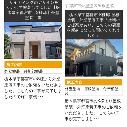
サイディングのデザインを
宇都宮市
外壁塗装
屋根塗装
活かして塗装してほしい【栃
木県宇都宮市 S様邸】外壁
栃木県宇都宮市 K様邸 屋根
塗装工事
塗装・外壁塗装工事「塗料の
ご提案があり、こちらの要望
を親身になって聞いてくれま
した」
施工内容
外壁塗装 付帯部塗装
栃木県宇都宮市のS様より外壁
施工内容
塗装工事のご依頼をいただきま
外壁塗装 屋根塗装 付帯部塗
した。こちらの工事が完了しま
装
したので施工事例･･･
栃木県宇都宮市のK様より屋根
塗装・外壁塗装工事のご依頼を
いただきました。 こちらの工
事が完了しまし･･･