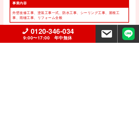
事業内容
外壁改修工事、塗装工事⼀式、
防水工事、シーリング工事、
屋根工
事、雨樋工事、
リフォーム全般
0120-346-034
9:00〜17:00 年中無休
©
栃木県宇都宮市の外壁塗装・屋根塗装専門店株式会社ホーム・ビューティー
All Rights
Reserved.