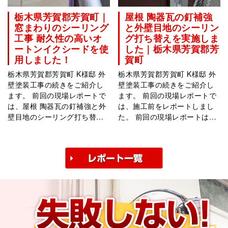
栃木県芳賀郡芳賀町｜
屋根 陶器瓦の釘補強
窓まわりのシーリング
と外壁目地のシーリン
工事 耐久性の高いオ
グ打ち替えを実施しま
ートンイクシードを使
した｜栃木県芳賀郡芳
用しました！
賀町
栃木県芳賀郡芳賀町 K様邸 外
栃木県芳賀郡芳賀町 K様邸 外
壁塗装工事の続きをご紹介し
壁塗装工事の続きをご紹介し
ます。 前回の現場レポートで
ます。 前回の現場レポートで
は、屋根 陶器瓦の釘補強と外
は、施工前をレポートしまし
壁目地のシーリング打ち替え
た。 前回の現場レポートはこ
工事までをレポートしまし
ちらの「栃木県芳賀郡芳賀町
た。 前回の現場レポートはこ
｜K様から外壁塗装工事のご依
ちらの「屋根 陶器瓦の釘補強
頼をいただきました！」をご
と外壁目地のシーリ･･･
覧ください。 本･･･