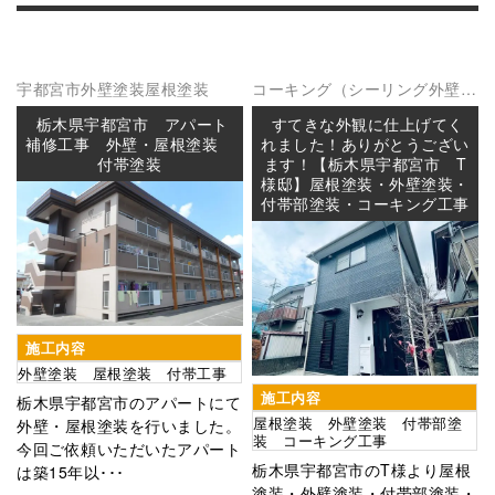
宇都宮市
外壁塗装
屋根塗装
コーキング（シーリング
外壁塗
装
屋根塗装
防水工事
栃木県宇都宮市 アパート
すてきな外観に仕上げてく
補修工事 外壁・屋根塗装
れました！ありがとうござい
付帯塗装
ます！【栃木県宇都宮市 T
様邸】屋根塗装・外壁塗装・
付帯部塗装・コーキング工事
施工内容
外壁塗装 屋根塗装 付帯工事
施工内容
栃木県宇都宮市のアパートにて
屋根塗装 外壁塗装 付帯部塗
外壁・屋根塗装を行いました。
装 コーキング工事
今回ご依頼いただいたアパート
栃木県宇都宮市のT様より屋根
は築15年以･･･
塗装・外壁塗装・付帯部塗装・