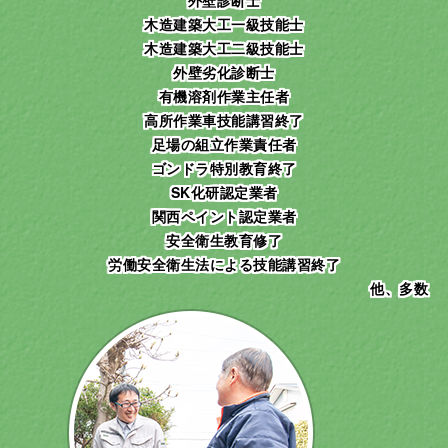
木造建築大工一級技能士
木造建築大工二級技能士
外壁劣化診断士
有機溶剤作業主任者
高所作業車技能講習終了
足場の組立作業責任者
ゴンドラ特別教育終了
SK化研認定業者
関西ペイント認定業者
安全衛生教育修了
労働安全衛生法による技能講習終了
他、多数