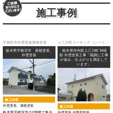
施工事例
宇都宮市
外壁塗装
屋根塗装
上三川町
コーキング（シーリン
グ
外壁塗装
防水工事
栃木県宇都宮市 屋根塗装、
栃木県河内郡上三川町 M様
外壁塗装
邸 外壁塗装工事「順調に工事
が進み、仕上がりも満足して
います」
施工内容
外壁塗装、屋根塗装
施工内容
栃木県宇都宮市の2階建て集合
外壁塗装 付帯部塗装