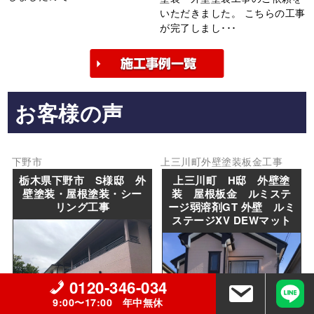
いただきました。 こちらの工事
が完了しまし･･･
お客様の声
下野市
上三川町
外壁塗装
板金工事
栃木県下野市 S様邸 外
上三川町 H邸 外壁塗
壁塗装・屋根塗装・シー
装 屋根板金 ルミステ
リング工事
ージ弱溶剤GT 外壁 ルミ
ステージXV DEWマット
0120-346-034
9:00〜17:00 年中無休