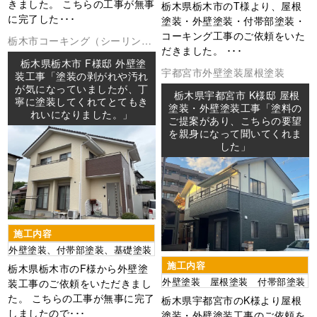
きました。 こちらの工事が無事
栃木県栃木市のT様より、屋根
に完了した･･･
塗装・外壁塗装・付帯部塗装・
コーキング工事のご依頼をいた
栃木市
コーキング（シーリング
だきました。 ･･･
外壁塗装
防水工事
栃木県栃木市 F様邸 外壁塗
宇都宮市
外壁塗装
屋根塗装
装工事「塗装の剥がれや汚れ
が気になっていましたが、丁
栃木県宇都宮市 K様邸 屋根
寧に塗装してくれてとてもき
塗装・外壁塗装工事「塗料の
れいになりました。」
ご提案があり、こちらの要望
を親身になって聞いてくれま
した」
施工内容
外壁塗装、付帯部塗装、基礎塗装
施工内容
栃木県栃木市のF様から外壁塗
外壁塗装 屋根塗装 付帯部塗装
装工事のご依頼をいただきまし
た。 こちらの工事が無事に完了
栃木県宇都宮市のK様より屋根
しましたので･･･
塗装・外壁塗装工事のご依頼を