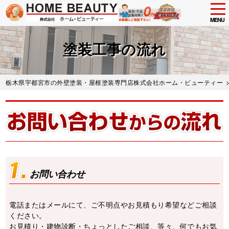
tog
nav
MENU
Skip
to
塗装工事の流れ
main
content
栃木県宇都宮市の外壁塗装・屋根塗装専門店株式会社ホーム・ビューティー
お問い合わせ
電話またはメールにて、ご不明点やお⾒積もり希望などご相談
ください。
お⾒積り・建物診断・ちょっとしたご相談、等々、何でもお気