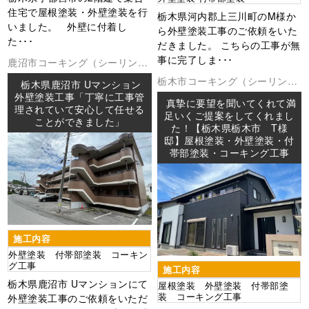
住宅で屋根塗装・外壁塗装を行
栃木県河内郡上三川町のM様か
いました。 外壁に付着し
ら外壁塗装工事のご依頼をいた
た･･･
だきました。 こちらの工事が無
事に完了しま･･･
鹿沼市
コーキング（シーリング
外壁塗装
防水工事
栃木市
コーキング（シーリング
栃木県鹿沼市 Uマンション
外壁塗装
屋根塗装
防水工事
外壁塗装工事「丁寧に工事管
真摯に要望を聞いてくれて満
理されていて安心して任せる
足いくご提案をしてくれまし
ことができました」
た！【栃木県栃木市 T様
邸】屋根塗装・外壁塗装・付
帯部塗装・コーキング工事
施工内容
外壁塗装 付帯部塗装 コーキン
グ工事
施工内容
栃木県鹿沼市 Uマンションにて
屋根塗装 外壁塗装 付帯部塗
装 コーキング工事
外壁塗装工事のご依頼をいただ