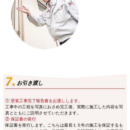
お引き渡し
① 塗装工事完了報告書をお渡しします。
⼯事中の⼯程を写真におさめ完⼯後、実際に施⼯した内容を写
真とともにご説明させていただきます。
② 保証書の発行
保証書を発⾏します。こちらは最⻑１５年の施⼯を保証するも