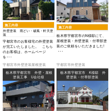
施工内容
施工内容
外壁塗装 雨どい・破風・軒天塗
装
栃木県宇都宮市のN様邸にて、
屋根塗装・外壁塗装・付帯部塗
宇都宮市のお客様宅の外壁塗装
装のご依頼をいただきました!
が完工いたしました。 こちら
･･･
のお客様は、ホームページ
を･･･
宇都宮市
外壁塗装
屋根塗装
宇都宮市
外壁塗装
栃木県宇都宮市 外壁・屋根
栃木県宇都宮市 K様邸 外
塗装工事 U会社様
壁塗装・付帯部塗装