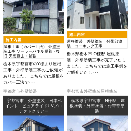
施工内容
施工内容
屋根塗装 外壁塗装 付帯部塗
装 コーキング工事
屋根工事（カバー工法） 外壁塗
装工事 ソーラーパネル脱着・復
栃木県栃木市 O様邸 屋根塗
旧 天窓撤去・補強
装・外壁塗装工事が完了いたし
栃木県宇都宮市のY様より屋根
ました。 こちらでは施工事例を
工事・外壁塗装工事のご依頼が
ご紹介いたし･･･
ありました。 こちらでは屋根を
カバー工法で･･･
宇都宮市
外壁塗装
宇都宮市
外壁塗装
屋根塗装
宇都宮市 外壁塗装 日本ペ
栃木県宇都宮市 N様邸 屋
イント ピュアライドUVプロ
根塗装・外壁塗装・付帯部塗
テクトクリアー
装