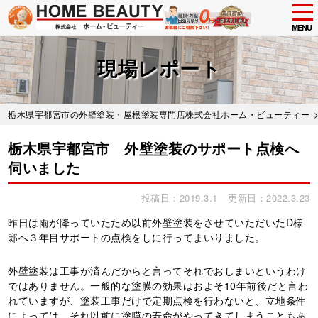
tog
nav
MENU
Skip
to
現場レポート
main
content
栃木県宇都宮市の外壁塗装・屋根塗装専門店株式会社ホーム・ビューティー
栃木県宇都宮市 外壁塗装のサポート点検へ
伺いました
投稿日：2019.3.1
更新日：2022.3.23
昨日は雨が降っていたため以前外壁塗装をさせていただいたD様
邸へ３年目サポートの点検をしに行ってまいりました。
外壁塗装は工事が済んだからと言ってそれでおしまいというわけ
ではありません。一般的な塗膜の効果はおよそ10年前後だと言わ
れていますが、塗装工事だけで定期点検を行わないと、立地条件
によっては、それ以前に塗膜の寿命がやってきてしまうこともあ