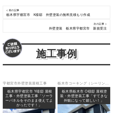
< 前の記事
栃木県宇都宮市 K様邸 外壁塗装の無料見積もり作成
次の記事 >
外壁塗装 栃木県宇都宮市 新規受注
施工事例
宇都宮市
外壁塗装
屋根工事
栃木市
コーキング（シーリング
外壁塗装
屋根塗装
防水工事
栃木県宇都宮市 Y様邸 屋根
栃木県栃木市 O様邸 屋根塗
工事・外壁塗装工事「ソーラ
装・外壁塗装工事「すてきな
ーパネルをそのまま使えてよ
外観になって嬉しい！」
かったです！」