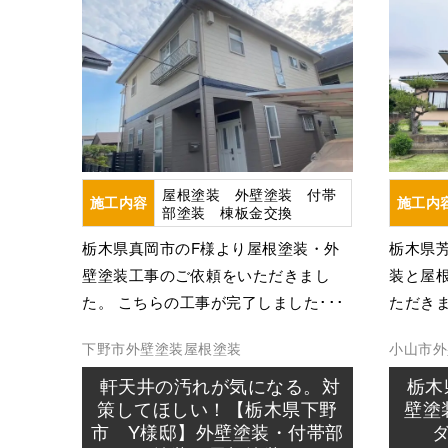
屋根塗装 外壁塗装 付帯
施工内容
施工内
部塗装 棟板金交換
栃木県真岡市のF様より屋根塗装・外
栃木県
壁塗装工事のご依頼をいただきまし
装と屋
た。 こちらの工事が完了しました･･･
ただきま
下野市
外壁塗装
屋根塗装
小山市
外
軒天井の汚れが気になる。対
栃木
策してほしい！【栃木県下野
壁塗
市 Y様邸】外壁塗装・付帯部