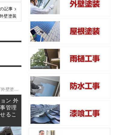
の記事 >
 外壁塗装
グ
外壁塗装
ョン 外
工事管理
任せるこ
」