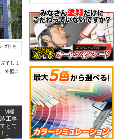
ング打ち
が完了しま
は、外壁に
 M様
塗装工事
ってとて
す！」