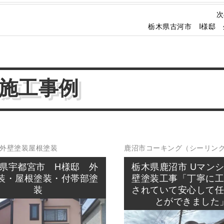
次
栃木県古河市 I様邸
施工事例
外壁塗装
屋根塗装
鹿沼市
コーキング（シーリン
防水工事
県宇都宮市 H様邸 外
栃木県鹿沼市 Uマンシ
装・屋根塗装・付帯部塗
壁塗装工事「丁寧に
装
されていて安心して
とができました