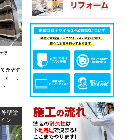
塗装 コ
にて外壁塗
した。 こ
･･
ル外壁塗
ァイン