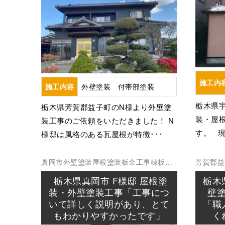
施工内
外壁塗装 付帯部塗装
施工内容
栃木県
栃木県芳賀郡益子町のN様より外壁塗
装・屋
装工事のご依頼をいただきました！ N
す。 現
様邸は風格のある瓦屋根が特徴･･･
真岡市
外壁塗装
屋根塗装
板金工事
棟板金
芳賀郡益
工事
栃木県真岡市 F様邸 屋根塗
栃木
装・外壁塗装工事「工事につ
壁
いて詳しく説明があり、とて
「職
もわかりやすかったです」
く