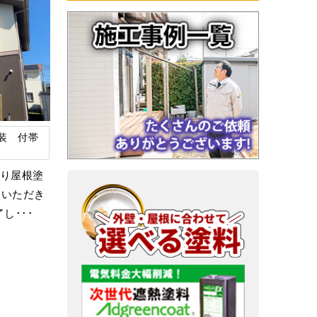
装 付帯
より屋根塗
をいただき
し･･･