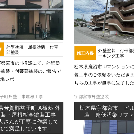
外壁塗装・屋根塗装・付帯
容
外壁塗装 付帯部
部塗装
施工内容
ーキング工事
宇都宮市のH様邸にて、外壁塗
栃木県鹿沼市 Uマンション
根塗装・付帯部塗装のご報告で
装工事のご依頼をいただきま
場レポ･･･
ちらの工事が無事に完了した･
子町
外壁工事
屋根工事
宇都宮市
外壁塗装
県芳賀郡益子町 A様邸 外
栃木県宇都宮市 ビ
塗装・屋根板金塗装工事
装 超低汚染リフ
人さんが丁寧に作業して
れて満足しています」