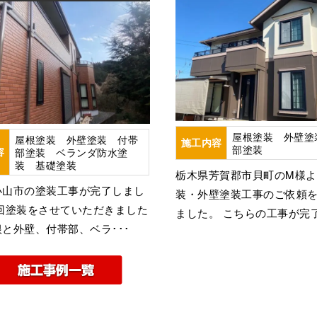
屋根塗装 外壁塗
屋根塗装 外壁塗装 付帯
施工内容
部塗装
容
部塗装 ベランダ防水塗
装 基礎塗装
栃木県芳賀郡市貝町のM様
小山市の塗装工事が完了しまし
装・外壁塗装工事のご依頼
今回塗装をさせていただきました
ました。 こちらの工事が完了
と外壁、付帯部、ベラ･･･