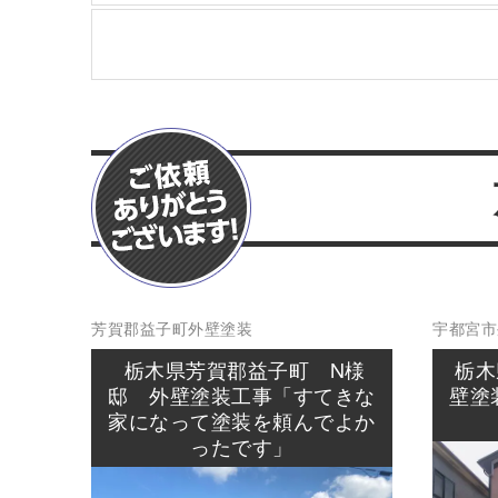
芳賀郡益子町
外壁塗装
宇都宮市
栃木県芳賀郡益子町 N様
栃木
邸 外壁塗装工事「すてきな
壁塗
家になって塗装を頼んでよか
ったです」