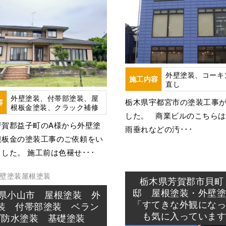
外壁塗装、コーキ
施工内容
直し
外壁塗装、付帯部塗装、屋
栃木県宇都宮市の塗装工事
容
根板金塗装、クラック補修
した。 商業ビルのこちら
芳賀郡益子町のA様から外壁塗
雨垂れなどの汚･･･
根板金の塗装工事のご依頼をい
した。 施工前は色褪せ･･･
壁塗装
屋根塗装
栃木県芳賀郡市貝町
邸 屋根塗装・外壁
県小山市 屋根塗装 外
「すてきな外観にな
装 付帯部塗装 ベラン
も気に入っていま
ダ防水塗装 基礎塗装