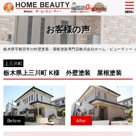
tog
nav
MENU
Skip
to
お客様の声
main
content
栃木県宇都宮市の外壁塗装・屋根塗装専門店株式会社ホーム・ビューティー
上三川町
栃木県上三川町 K様 外壁塗装 屋根塗装
Before
After