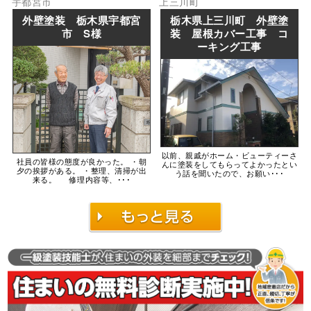
宇都宮市
上三川町
外壁塗装 栃木県宇都宮
栃木県上三川町 外壁塗
市 S様
装 屋根カバー工事 コ
ーキング工事
以前、親戚がホーム・ビューティーさ
社員の皆様の態度が良かった。 ・朝
んに塗装をしてもらってよかったとい
夕の挨拶がある。 ・整理、清掃が出
う話を聞いたので、お願い･･･
来る。 修理内容等、･･･