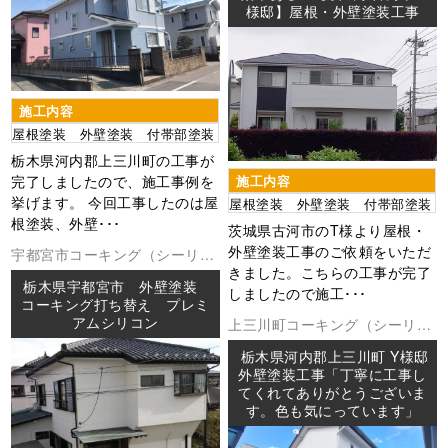
様邸】屋根・外壁塗装工事
施工内容
屋根塗装 外壁塗装 付帯部塗装
栃木県河内郡上三川町の工事が
完了しましたので、施工事例を
施工内容
挙げます。 今回工事したのは屋
屋根塗装 外壁塗装 付帯部塗装
根塗装、外壁･･･
茨城県古河市のT様より屋根・
外壁塗装工事のご依頼をいただ
宇都宮市
コーキング（シーリン
きました。こちらの工事が完了
グ
外壁塗装
防水工事
栃木県宇都宮市 外壁塗装
しましたので施工･･･
コーキング打ち替え プレミ
アムシリコン
上三川町
コーキング（シーリン
グ
外壁塗装
屋根塗装
防水工事
栃木県河内郡上三川町 Y様邸
外壁塗装工事「丁寧に工事し
てくれてありがとうございま
す。色も気にっています」