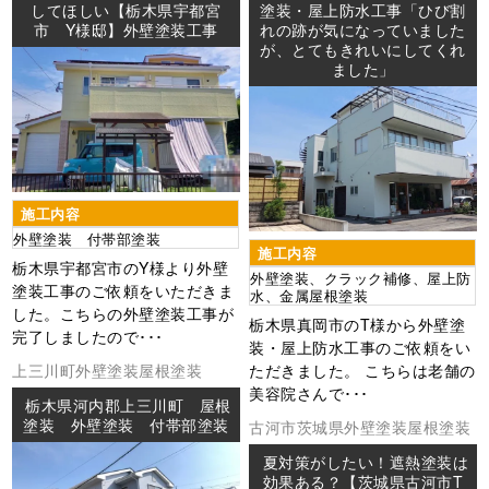
工事
してほしい【栃木県宇都宮
塗装・屋上防水工事「ひび割
市 Y様邸】外壁塗装工事
れの跡が気になっていました
が、とてもきれいにしてくれ
ました」
施工内容
外壁塗装 付帯部塗装
施工内容
栃木県宇都宮市のY様より外壁
外壁塗装、クラック補修、屋上防
塗装工事のご依頼をいただきま
水、金属屋根塗装
した。こちらの外壁塗装工事が
栃木県真岡市のT様から外壁塗
完了しましたので･･･
装・屋上防水工事のご依頼をい
上三川町
外壁塗装
屋根塗装
ただきました。 こちらは老舗の
美容院さんで･･･
栃木県河内郡上三川町 屋根
塗装 外壁塗装 付帯部塗装
古河市
茨城県
外壁塗装
屋根塗装
夏対策がしたい！遮熱塗装は
効果ある？【茨城県古河市T