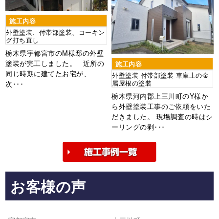
施工内容
外壁塗装、付帯部塗装、コーキン
グ打ち直し
栃木県宇都宮市のM様邸の外壁
塗装が完工しました。 近所の
施工内容
同じ時期に建てたお宅が、
外壁塗装 付帯部塗装 車庫上の金
次･･･
属屋根の塗装
栃木県河内郡上三川町のY様か
ら外壁塗装工事のご依頼をいた
だきました。 現場調査の時はシ
ーリングの剥･･･
お客様の声