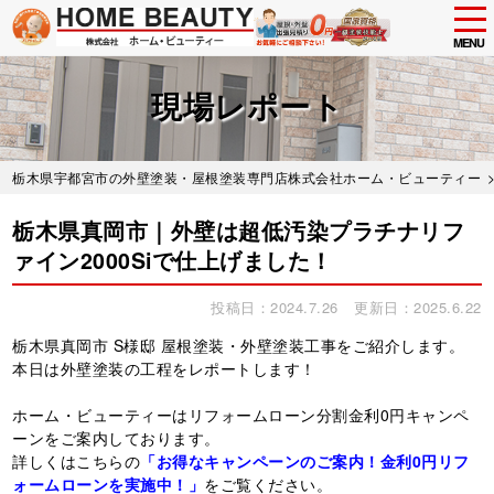
tog
nav
MENU
Skip
to
現場レポート
main
content
栃木県宇都宮市の外壁塗装・屋根塗装専門店株式会社ホーム・ビューティー
栃木県真岡市｜外壁は超低汚染プラチナリフ
ァイン2000Siで仕上げました！
投稿日：2024.7.26
更新日：2025.6.22
栃木県真岡市 S様邸 屋根塗装・外壁塗装工事をご紹介します。
本日は外壁塗装の工程をレポートします！
ホーム・ビューティーはリフォームローン分割金利0円キャンペ
ーンをご案内しております。
詳しくはこちらの
「お得なキャンペーンのご案内！金利0円リフ
ォームローンを実施中！」
をご覧ください。