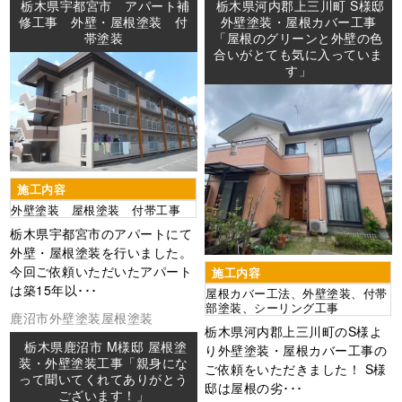
栃木県宇都宮市 アパート補
栃木県河内郡上三川町 S様邸
修工事 外壁・屋根塗装 付
外壁塗装・屋根カバー工事
帯塗装
「屋根のグリーンと外壁の色
合いがとても気に入っていま
す」
施工内容
外壁塗装 屋根塗装 付帯工事
栃木県宇都宮市のアパートにて
外壁・屋根塗装を行いました。
今回ご依頼いただいたアパート
施工内容
は築15年以･･･
屋根カバー工法、外壁塗装、付帯
部塗装、シーリング工事
鹿沼市
外壁塗装
屋根塗装
栃木県河内郡上三川町のS様よ
栃木県鹿沼市 M様邸 屋根塗
り外壁塗装・屋根カバー工事の
装・外壁塗装工事「親身にな
ご依頼をいただきました！ S様
って聞いてくれてありがとう
邸は屋根の劣･･･
ございます！」