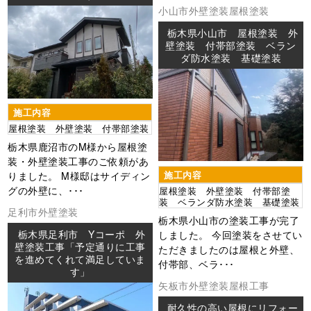
小山市
外壁塗装
屋根塗装
栃木県小山市 屋根塗装 外
壁塗装 付帯部塗装 ベラン
ダ防水塗装 基礎塗装
施工内容
屋根塗装 外壁塗装 付帯部塗装
栃木県鹿沼市のM様から屋根塗
装・外壁塗装工事のご依頼があ
りました。 M様邸はサイディン
施工内容
グの外壁に、･･･
屋根塗装 外壁塗装 付帯部塗
装 ベランダ防水塗装 基礎塗装
足利市
外壁塗装
栃木県小山市の塗装工事が完了
栃木県足利市 Yコーポ 外
しました。 今回塗装をさせてい
壁塗装工事「予定通りに工事
ただきましたのは屋根と外壁、
を進めてくれて満足していま
付帯部、ベラ･･･
す」
矢板市
外壁塗装
屋根工事
耐久性の高い屋根にリフォー