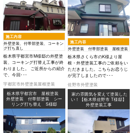
施工内容
施工内容
外壁塗装、付帯部塗装、コーキン
グ打ち直し
外壁塗装 付帯部塗装 屋根塗装
栃木県宇都宮市M様邸の外壁塗
栃木県さくら市のK様より屋
装、コーキング打替え工事が終
根・外壁塗装工事のご依頼をい
わりました。 ご近所からの紹介
ただきました。こちらお恋うじ
で、今回･･･
が完了しましたので･･･
宇都宮市
外壁塗装
屋根塗装
佐野市
外壁塗装
栃木県宇都宮市 屋根塗装
家の雰囲気を変えて塗装した
外壁塗装 付帯部塗装 シー
い！【栃木県佐野市 T様邸】
リング打ち替え S様邸
外壁塗装工事