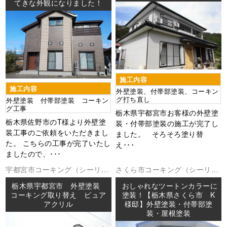
てきな外観になりました！
施工内容
施工内容
外壁塗装、付帯部塗装、コーキン
グ打ち直し
外壁塗装 付帯部塗装 コーキン
グ工事
栃木県宇都宮市お客様の外壁塗
栃木県佐野市のT様より外壁塗
装・付帯部塗装の施工が完了し
装工事のご依頼をいただきまし
ました。 そろそろ塗り替
た。 こちらの工事が完了いたし
え･･･
ましたので、･･･
宇都宮市
コーキング（シーリン
さくら市
コーキング（シーリン
グ
外壁塗装
防水工事
グ
外壁塗装
屋根塗装
防水工事
栃木県宇都宮市 外壁塗装
おしゃれなツートンカラーに
コーキング取り替え ピュア
塗装！【栃木県さくら市 K
アクリル
様邸】外壁塗装・付帯部塗
装・屋根塗装