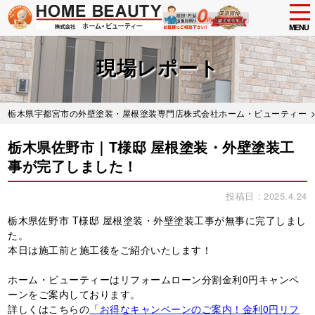
tog
nav
MENU
Skip
to
現場レポート
main
content
栃木県宇都宮市の外壁塗装・屋根塗装専門店株式会社ホーム・ビューティー
栃木県佐野市｜T様邸 屋根塗装・外壁塗装工
事が完了しました！
投稿日：2025.4.24
栃木県佐野市 T様邸 屋根塗装・外壁塗装工事が無事に完了しまし
た。
本日は施工前と施工後をご紹介いたします！
ホーム・ビューティーはリフォームローン分割金利0円キャンペ
ーンをご案内しております。
詳しくはこちらの
「お得なキャンペーンのご案内！金利0円リフ