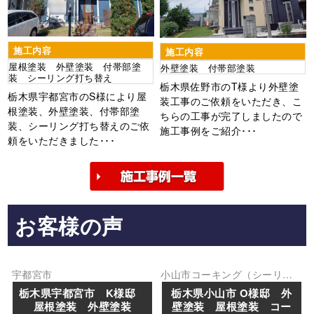
施工内容
施工内容
屋根塗装 外壁塗装 付帯部塗
外壁塗装 付帯部塗装
装 シーリング打ち替え
栃木県佐野市のT様より外壁塗
栃木県宇都宮市のS様により屋
装工事のご依頼をいただき、こ
根塗装、外壁塗装、付帯部塗
ちらの工事が完了しましたので
装、シーリング打ち替えのご依
施工事例をご紹介･･･
頼をいただきました･･･
お客様の声
宇都宮市
小山市
コーキング（シーリン
グ）
外壁塗装
屋根塗装
防水工
栃木県宇都宮市 K様邸
栃木県小山市 O様邸 外
事
屋根塗装 外壁塗装
壁塗装 屋根塗装 コー