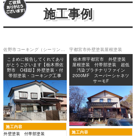
施工事例
佐野市
コーキング（シーリング
宇都宮市
外壁塗装
屋根塗装
外壁塗装
防水工事
こまめに報告してくれてあり
栃木県宇都宮市 外壁塗装
がとうございます【栃木県佐
屋根塗装 付帯部塗装 超低
野市 O様邸】外壁塗装・付
汚染プラチナリファイン
帯部塗装・コーキング工事
2000MF スーパーシャネツ
サーモF
施工内容
施工内容
外壁塗装 付帯部塗装