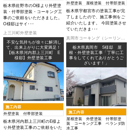
外壁塗装 屋根塗装 付帯部塗装
栃木県佐野市のO様より外壁塗
栃木県宇都宮市の塗装工事が完
装・付帯部塗装・コーキング工
了しましたので、施工事例をご
事のご依頼をいただきました。
紹介いたします。 今回塗装させ
O様邸はサイ･･･
ていただきま･･･
上三川町
外壁塗装
真岡市
コーキング（シーリング
不安な気持ちが徐々に解消し
ベランダ防水
外壁塗装
屋根塗装
て、出来上がりに大変満足！
栃木県真岡市 S様邸 屋
板金工事
棟板金工事
防水工事
【栃木県河内郡上三川町 E
根・外壁塗装工事「丁寧に工
様邸】外壁塗装工事
事をしてくれてありがとうご
ざいます！」
施工内容
施工内容
外壁塗装 付帯部塗装
屋根塗装 外壁塗装 付帯部塗
栃木県河内郡上三川町のE様よ
装 コーキング工事 ベランダ防
り外壁塗装工事のご依頼をいた
水工事