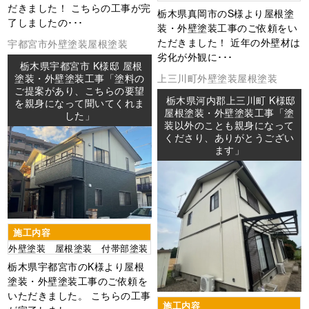
だきました！ こちらの工事が完
栃木県真岡市のS様より屋根塗
了しましたの･･･
装・外壁塗装工事のご依頼をい
ただきました！ 近年の外壁材は
宇都宮市
外壁塗装
屋根塗装
劣化が外観に･･･
栃木県宇都宮市 K様邸 屋根
塗装・外壁塗装工事「塗料の
上三川町
外壁塗装
屋根塗装
ご提案があり、こちらの要望
栃木県河内郡上三川町 K様邸
を親身になって聞いてくれま
屋根塗装・外壁塗装工事「塗
した」
装以外のことも親身になって
くださり、ありがとうござい
ます」
施工内容
外壁塗装 屋根塗装 付帯部塗装
栃木県宇都宮市のK様より屋根
塗装・外壁塗装工事のご依頼を
いただきました。 こちらの工事
施工内容