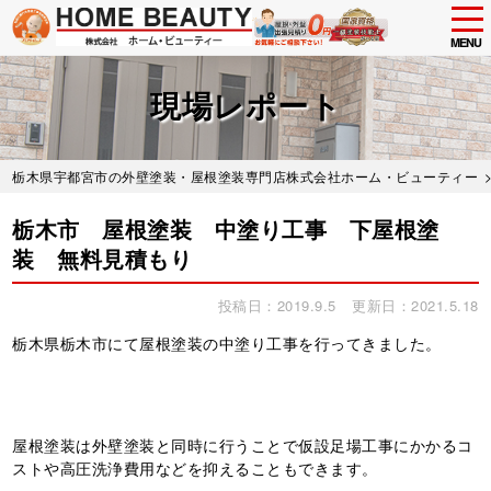
tog
nav
MENU
Skip
to
現場レポート
main
content
栃木県宇都宮市の外壁塗装・屋根塗装専門店株式会社ホーム・ビューティー
栃木市 屋根塗装 中塗り工事 下屋根塗
装 無料見積もり
投稿日：2019.9.5
更新日：2021.5.18
栃木県栃木市にて屋根塗装の中塗り工事を行ってきました。
屋根塗装は外壁塗装と同時に行うことで仮設足場工事にかかるコ
ストや高圧洗浄費用などを抑えることもできます。