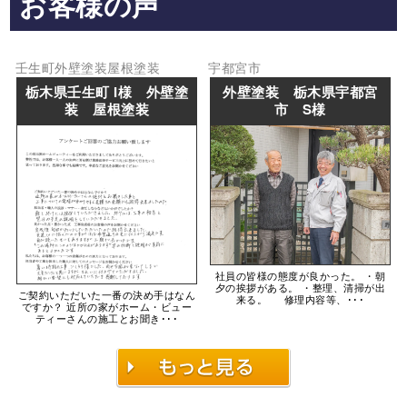
お客様の声
壬生町
外壁塗装
屋根塗装
宇都宮市
栃木県壬生町 I様 外壁塗
外壁塗装 栃木県宇都宮
装 屋根塗装
市 S様
社員の皆様の態度が良かった。 ・朝
夕の挨拶がある。 ・整理、清掃が出
ご契約いただいた一番の決め手はなん
来る。 修理内容等、･･･
ですか？ 近所の家がホーム・ビュー
ティーさんの施工とお聞き･･･