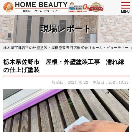
tog
nav
MENU
Skip
to
現場レポート
main
content
栃木県宇都宮市の外壁塗装・屋根塗装専門店株式会社ホーム・ビューティー
栃木県佐野市 屋根・外壁塗装工事 濡れ縁
の仕上げ塗装
投稿日：2021.10.22
更新日：2021.10.23