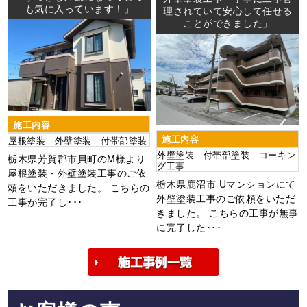
も気に入っています！」
理されていて安心して任せる
ことができました」
施工内容
施工内容
屋根塗装 外壁塗装 付帯部塗装
外壁塗装 付帯部塗装 コーキン
栃木県芳賀郡市貝町のM様より
グ工事
屋根塗装・外壁塗装工事のご依
栃木県鹿沼市 Uマンションにて
頼をいただきました。 こちらの
外壁塗装工事のご依頼をいただ
工事が完了し･･･
きました。 こちらの工事が無事
に完了した･･･