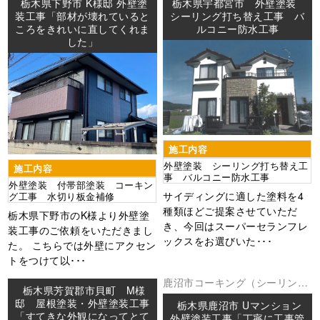
栃木県下野市 K様邸 外壁塗
栃木県宇都宮市 外壁塗装
装工事「部材が壊れていると
シーリング打ち替え工事 バ
ころをきれいに直してくれま
ルコニー防水工事
した」
施工内容
外壁塗装 シーリング打ち替え工
施工内容
事 バルコニー防水工事
外壁塗装 付帯部塗装 コーキン
サイディングに適した塗料を4
グ工事 水切り板金補修
種類ほどご提案させていただ
栃木県下野市のK様より外壁塗
き、今回はスーパーセランフレ
装工事のご依頼をいただきまし
ックスをお選びいた･･･
た。 こちらでは外壁にアクセン
トをつけて以･･･
鹿沼市
コーキング（シーリング
栃木県芳賀郡市貝町 M様
外壁塗装
防水工事
邸 屋根塗装・外壁塗装工事
栃木県鹿沼市 Uマンション
「すてきな外観になってとて
外壁塗装工事「丁寧に工事管