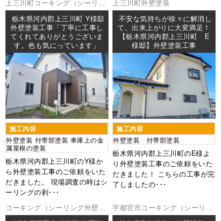
上三川町
コーキング（シーリン
上三川町
外壁塗装
グ
外壁塗装
屋根塗装
防水工事
栃木県河内郡上三川町 Y様邸
不安な気持ちが徐々に解消し
外壁塗装工事「丁寧に工事し
て、出来上がりに大変満足！
てくれてありがとうございま
【栃木県河内郡上三川町 E
す。色も気にっています」
様邸】外壁塗装工事
施工内容
施工内容
外壁塗装 付帯部塗装 車庫上の金
外壁塗装 付帯部塗装
属屋根の塗装
栃木県河内郡上三川町のE様よ
栃木県河内郡上三川町のY様か
り外壁塗装工事のご依頼をいた
ら外壁塗装工事のご依頼をいた
だきました！ こちらの工事が完
だきました。 現場調査の時はシ
了しましたの･･･
ーリングの剥･･･
コーキング（シーリング
外壁塗
宇都宮市
コーキング（シーリン
装
板金工事
防水工事
グ
外壁塗装
防水工事