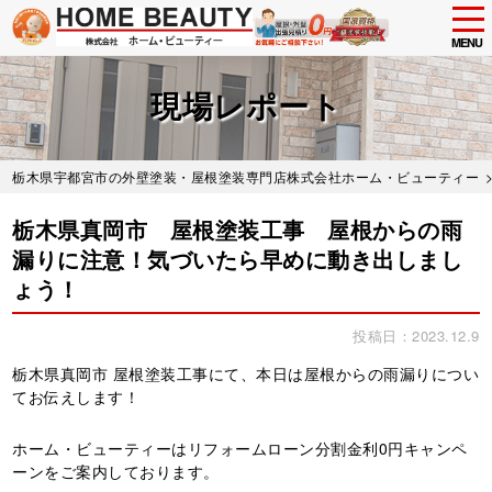
tog
nav
MENU
Skip
to
現場レポート
main
content
栃木県宇都宮市の外壁塗装・屋根塗装専門店株式会社ホーム・ビューティー
栃木県真岡市 屋根塗装工事 屋根からの雨
漏りに注意！気づいたら早めに動き出しまし
ょう！
投稿日：2023.12.9
栃木県真岡市 屋根塗装工事にて、本日は屋根からの雨漏りについ
てお伝えします！
ホーム・ビューティーはリフォームローン分割金利0円キャンペ
ーンをご案内しております。