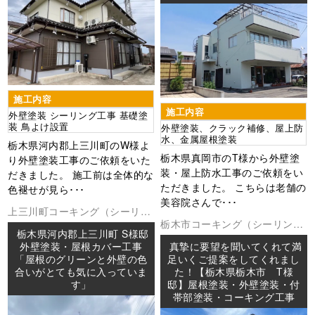
施工内容
施工内容
外壁塗装 シーリング工事 基礎塗
装 鳥よけ設置
外壁塗装、クラック補修、屋上防
水、金属屋根塗装
栃木県河内郡上三川町のW様よ
栃木県真岡市のT様から外壁塗
り外壁塗装工事のご依頼をいた
装・屋上防水工事のご依頼をい
だきました。 施工前は全体的な
ただきました。 こちらは老舗の
色褪せが見ら･･･
美容院さんで･･･
上三川町
コーキング（シーリン
栃木市
コーキング（シーリング
グ
外壁塗装
屋根工事
防水工事
栃木県河内郡上三川町 S様邸
外壁塗装
屋根塗装
防水工事
外壁塗装・屋根カバー工事
真摯に要望を聞いてくれて満
「屋根のグリーンと外壁の色
足いくご提案をしてくれまし
合いがとても気に入っていま
た！【栃木県栃木市 T様
す」
邸】屋根塗装・外壁塗装・付
帯部塗装・コーキング工事