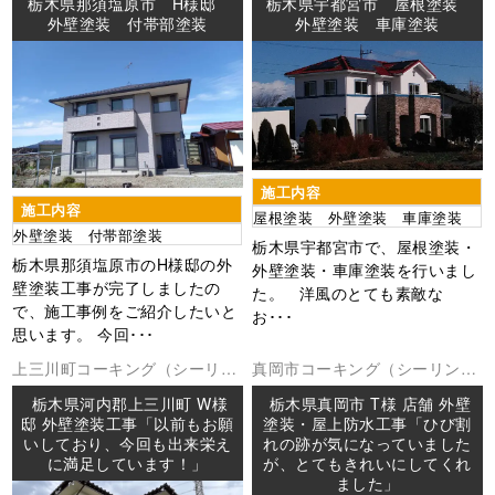
栃木県那須塩原市 H様邸
栃木県宇都宮市 屋根塗装
外壁塗装 付帯部塗装
外壁塗装 車庫塗装
施工内容
施工内容
屋根塗装 外壁塗装 車庫塗装
外壁塗装 付帯部塗装
栃木県宇都宮市で、屋根塗装・
栃木県那須塩原市のH様邸の外
外壁塗装・車庫塗装を行いまし
壁塗装工事が完了しましたの
た。 洋風のとても素敵な
で、施工事例をご紹介したいと
お･･･
思います。 今回･･･
上三川町
コーキング（シーリン
真岡市
コーキング（シーリング
グ
外壁塗装
防水工事
外壁塗装
屋上防水
屋根塗装
防水
栃木県河内郡上三川町 W様
栃木県真岡市 T様 店舗 外壁
工事
邸 外壁塗装工事「以前もお願
塗装・屋上防水工事「ひび割
いしており、今回も出来栄え
れの跡が気になっていました
に満足しています！」
が、とてもきれいにしてくれ
ました」