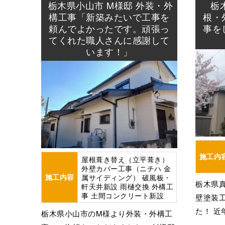
防水
外壁
栃木県小山市 M様邸 外装・外
栃
事
防水工
構工事「新築みたいで工事を
根・
頼んでよかったです。頑張っ
事を
てくれた職人さんに感謝して
います！」
施工内
屋根葺き替え（立平葺き）
外壁カバー工事（ニチハ 金
施工内容
属サイディング） 破風板・
栃木県
軒天井新設 雨樋交換 外構工
事 土間コンクリート新設
壁塗装
た！ 近
栃木県小山市のM様より外装・外構工