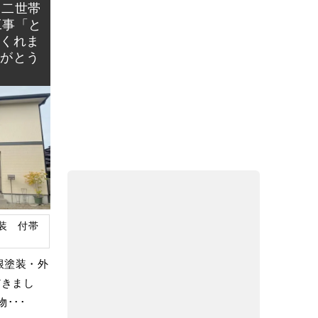
 二世帯
工事「と
てくれま
りがとう
装 付帯
根塗装・外
だきまし
･･･