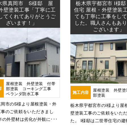
塗装
屋根塗装
板金工事
棟板金工
木県真岡市 S様邸 屋
栃木県宇都宮市 I様邸
事
外壁塗装工事「丁寧に工
住宅 屋根・外壁塗装
してくれてありがとうご
ても丁寧に工事をし
ざいます！」
した。職人さんもあ
ございます」
屋根塗装 外壁塗装 付帯
容
部塗装 コーキング工事
屋根塗装 外壁塗
施工内容
ベランダ防水工事
部塗装
真岡市のS様より屋根塗装・外
栃木県宇都宮市のI様より屋
工事のご依頼をいただきまし
壁塗装工事のご依頼をいた
年の外壁材は劣化が外観に･･･
た。 I様邸は二世帯住宅の建物