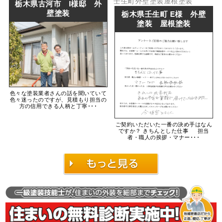
壬生町
外壁塗装
屋根塗装
栃木県古河市 I様邸 外
壁塗装
栃木県壬生町 E様 外壁
塗装 屋根塗装
色々な塗装業者さんの話を聞いていて
色々迷ったのですが、見積もり担当の
方の信用できる人柄と丁寧･･･
ご契約いただいた一番の決め手はなん
ですか？ きちんとした仕事 担当
者・職人の挨拶・マナー･･･