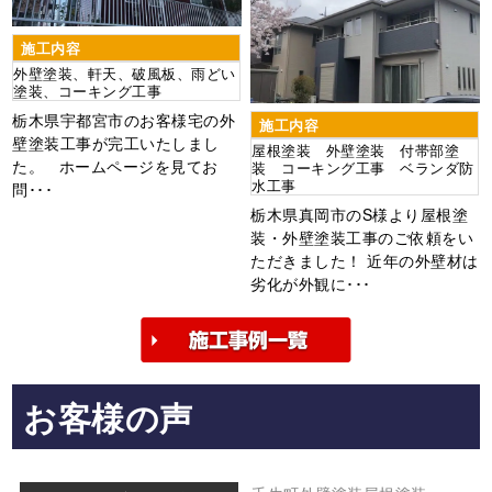
施工内容
外壁塗装、軒天、破風板、雨どい
塗装、コーキング工事
栃木県宇都宮市のお客様宅の外
施工内容
壁塗装工事が完工いたしまし
屋根塗装 外壁塗装 付帯部塗
た。 ホームページを見てお
装 コーキング工事 ベランダ防
水工事
問･･･
栃木県真岡市のS様より屋根塗
装・外壁塗装工事のご依頼をい
ただきました！ 近年の外壁材は
劣化が外観に･･･
お客様の声