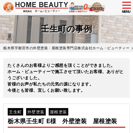
tog
nav
MENU
Skip
to
壬生町の事例
main
content
栃木県宇都宮市の外壁塗装・屋根塗装専門店株式会社ホーム・ビューティー
たくさんのお客様よりご感想を頂くことができました。
ホーム・ビューティーで施工させて頂いたお客様、ありがと
うございました。
皆様のお声が私たちの元気の源になります。
今後とも皆様、宜しくお願い致します。
壬生町
外壁塗装
屋根塗装
栃木県壬生町 E様 外壁塗装 屋根塗装