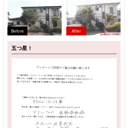
Before
After
五つ星！