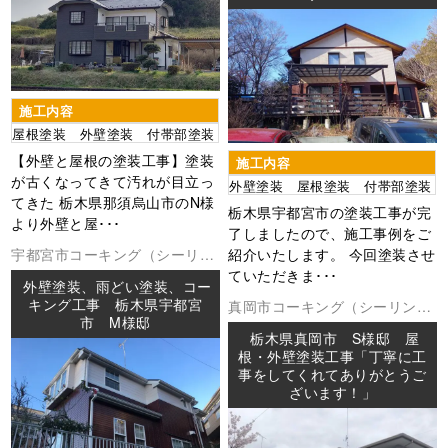
施工内容
屋根塗装 外壁塗装 付帯部塗装
【外壁と屋根の塗装工事】塗装
施工内容
が古くなってきて汚れが目立っ
外壁塗装 屋根塗装 付帯部塗装
てきた 栃木県那須烏山市のN様
栃木県宇都宮市の塗装工事が完
より外壁と屋･･･
了しましたので、施工事例をご
宇都宮市
コーキング（シーリン
紹介いたします。 今回塗装させ
グ
外壁塗装
防水工事
ていただきま･･･
外壁塗装、雨どい塗装、コー
キング工事 栃木県宇都宮
真岡市
コーキング（シーリング
市 M様邸
ベランダ防水
外壁塗装
屋根塗装
栃木県真岡市 S様邸 屋
板金工事
棟板金工事
防水工事
根・外壁塗装工事「丁寧に工
事をしてくれてありがとうご
ざいます！」