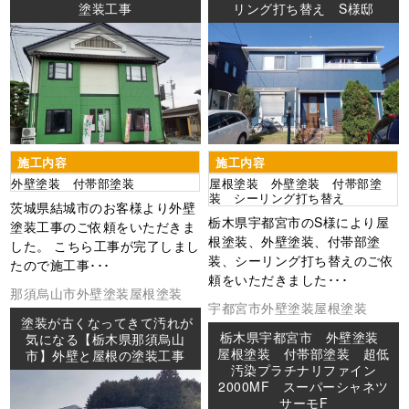
塗装工事
リング打ち替え S様邸
施工内容
施工内容
外壁塗装 付帯部塗装
屋根塗装 外壁塗装 付帯部塗
装 シーリング打ち替え
茨城県結城市のお客様より外壁
栃木県宇都宮市のS様により屋
塗装工事のご依頼をいただきま
根塗装、外壁塗装、付帯部塗
した。 こちら工事が完了しまし
装、シーリング打ち替えのご依
たので施工事･･･
頼をいただきました･･･
那須烏山市
外壁塗装
屋根塗装
宇都宮市
外壁塗装
屋根塗装
塗装が古くなってきて汚れが
栃木県宇都宮市 外壁塗装
気になる【栃木県那須烏山
屋根塗装 付帯部塗装 超低
市】外壁と屋根の塗装工事
汚染プラチナリファイン
2000MF スーパーシャネツ
サーモF