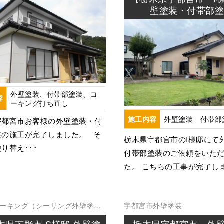
壁塗装・付帯部
外壁塗装、付帯部塗装、コ
容
ーキング打ち直し
外壁塗装 付帯部
施工内容
宇都宮市お客様の外壁塗装・付
装の施工が完了しました。 そ
栃木県宇都宮市のI様邸にて
り替え･･･
付帯部塗装のご依頼をいた
た。 こちらの工事が完了しま
ーキング（シーリング
外壁塗装
宇都宮市
外壁塗装