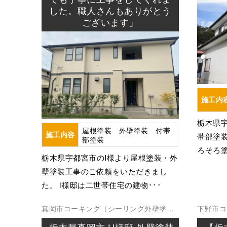
した。職人さんもありがとう
ございます」
施工内
栃木県
屋根塗装 外壁塗装 付帯
施工内容
帯部塗
部塗装
ろそろ塗
栃木県宇都宮市のI様より屋根塗装・外
壁塗装工事のご依頼をいただきまし
た。 I様邸は二世帯住宅の建物･･･
真岡市
コーキング（シーリング
外壁塗装
下野市
コ
防水工事
雨漏り修理
防水工事