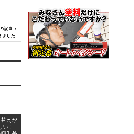
の記事 >
ました!
り替えが
しい！
様邸】外