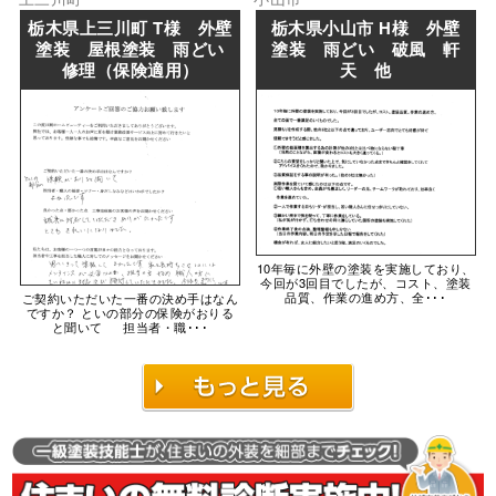
栃木県上三川町 T様 外壁
栃木県小山市 H様 外壁
塗装 屋根塗装 雨どい
塗装 雨どい 破風 軒
修理（保険適用）
天 他
10年毎に外壁の塗装を実施しており、
今回が3回目でしたが、コスト、塗装
品質、作業の進め方、全･･･
ご契約いただいた一番の決め手はなん
ですか？ といの部分の保険がおりる
と聞いて 担当者・職･･･