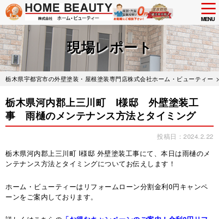
tog
nav
MENU
Skip
to
現場レポート
main
content
栃木県宇都宮市の外壁塗装・屋根塗装専門店株式会社ホーム・ビューティー
栃木県河内郡上三川町 I様邸 外壁塗装工
事 雨樋のメンテナンス方法とタイミング
投稿日：2024.2.22
栃木県河内郡上三川町 I様邸 外壁塗装工事にて、本日は雨樋のメ
ンテナンス方法とタイミングについてお伝えします！
ホーム・ビューティーはリフォームローン分割金利0円キャンペ
ーンをご案内しております。