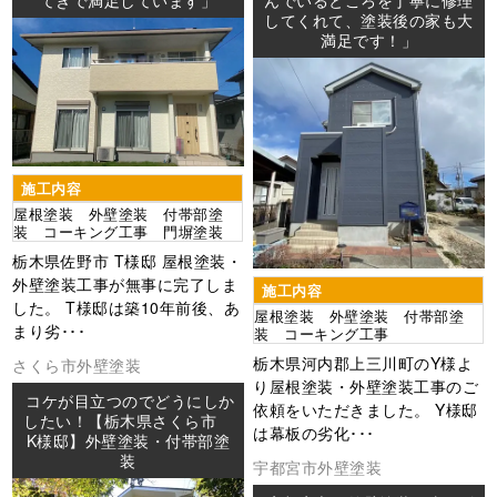
てきで満足しています」
んでいるところを丁寧に修理
してくれて、塗装後の家も大
満足です！」
施工内容
屋根塗装 外壁塗装 付帯部塗
装 コーキング工事 門塀塗装
栃木県佐野市 T様邸 屋根塗装・
外壁塗装工事が無事に完了しま
施工内容
した。 T様邸は築10年前後、あ
屋根塗装 外壁塗装 付帯部塗
まり劣･･･
装 コーキング工事
栃木県河内郡上三川町のY様よ
さくら市
外壁塗装
り屋根塗装・外壁塗装工事のご
コケが目立つのでどうにしか
依頼をいただきました。 Y様邸
したい！【栃木県さくら市
は幕板の劣化･･･
K様邸】外壁塗装・付帯部塗
装
宇都宮市
外壁塗装