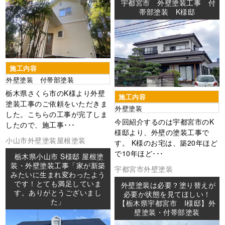
宇都宮市 外壁塗装工事 付
帯部塗装 K様邸
施工内容
外壁塗装 付帯部塗装
栃木県さくら市のK様より外壁
施工内容
塗装工事のご依頼をいただきま
外壁塗装
した。こちらの工事が完了しま
今回紹介するのは宇都宮市のK
したので、施工事･･･
様邸より、外壁の塗装工事で
小山市
外壁塗装
屋根塗装
す。 K様のお宅は、築20年ほど
で10年ほど･･･
栃木県小山市 S様邸 屋根塗
装・外壁塗装工事「家が新築
宇都宮市
外壁塗装
みたいに生まれ変わったよう
です！とても満足していま
外壁塗装は必要？塗り替えが
す。ありがとうございまし
必要か状態を見てほしい！
た」
【栃木県宇都宮市 I様邸】外
壁塗装・付帯部塗装