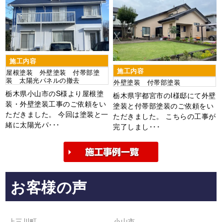
施工内容
施工内容
屋根塗装 外壁塗装 付帯部塗
装 太陽光パネルの撤去
外壁塗装 付帯部塗装
栃木県小山市のS様より屋根塗
栃木県宇都宮市のI様邸にて外壁
装・外壁塗装工事のご依頼をい
塗装と付帯部塗装のご依頼をい
ただきました。 今回は塗装と一
ただきました。 こちらの工事が
緒に太陽光パ･･･
完了しまし･･･
お客様の声
上三川町
小山市