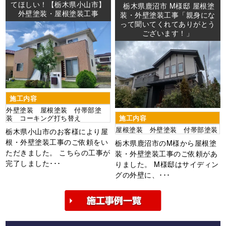
てほしい！【栃木県小山市】
栃木県鹿沼市 M様邸 屋根塗
外壁塗装・屋根塗装工事
装・外壁塗装工事「親身にな
って聞いてくれてありがとう
ございます！」
施工内容
外壁塗装 屋根塗装 付帯部塗
装 コーキング打ち替え
施工内容
屋根塗装 外壁塗装 付帯部塗装
栃木県小山市のお客様により屋
根・外壁塗装工事のご依頼をい
栃木県鹿沼市のM様から屋根塗
ただきました。 こちらの工事が
装・外壁塗装工事のご依頼があ
完了しました･･･
りました。 M様邸はサイディン
グの外壁に、･･･