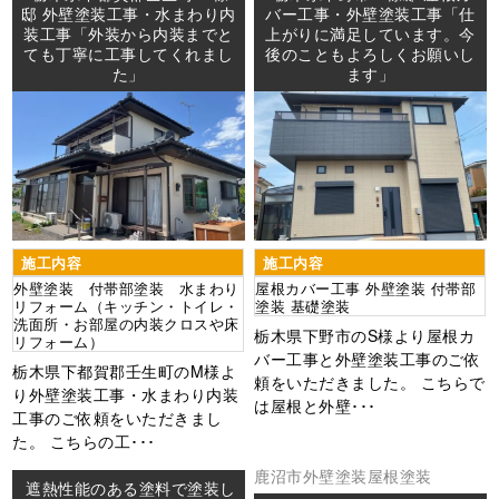
邸 外壁塗装工事・水まわり内
バー工事・外壁塗装工事「仕
装工事「外装から内装までと
上がりに満足しています。今
ても丁寧に工事してくれまし
後のこともよろしくお願いし
た」
ます」
施工内容
施工内容
外壁塗装 付帯部塗装 水まわり
屋根カバー工事 外壁塗装 付帯部
リフォーム（キッチン・トイレ・
塗装 基礎塗装
洗面所・お部屋の内装クロスや床
栃木県下野市のS様より屋根カ
リフォーム）
バー工事と外壁塗装工事のご依
栃木県下都賀郡壬生町のM様よ
頼をいただきました。 こちらで
り外壁塗装工事・水まわり内装
は屋根と外壁･･･
工事のご依頼をいただきまし
た。 こちらの工･･･
鹿沼市
外壁塗装
屋根塗装
遮熱性能のある塗料で塗装し