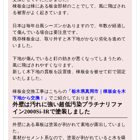
棟板金は棟にある板金部材のことでして、風に飛ばされ
る被害がよく起きています。
日本は毎年台風シーズンがありますので、年数が経過し
て傷んでいる場合は要注意です。
既存棟板金は、取り外すと木下地がかなり劣化を進めて
いました。
下地が傷んでいると釘の効きが悪くなってしまうため、
風に飛ばされやすくなります。
新しく木下地の貫板を設置後、棟板金を被せて釘で固定
いたしました。
棟板金交換工事はこちらの
「栃木県真岡市｜棟板金を木
下地から交換！」
でご紹介しております。
外壁は汚れに強い超低汚染プラチナリファ
イン2000Si-IRで塗装しました
外壁にある幕板は塗装が剥がれて素地が露出していまし
た。
素材がセメント系なので、塗装が剥がれていると水を吸