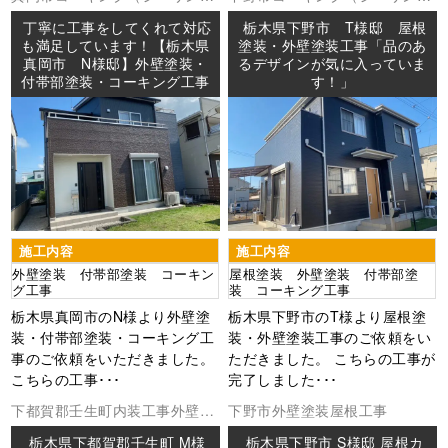
外壁塗装
防水工事
外壁塗装
屋根塗装
防水工事
丁寧に工事をしてくれて対応
栃木県下野市 T様邸 屋根
も満足しています！【栃木県
塗装・外壁塗装工事「品のあ
真岡市 N様邸】外壁塗装・
るデザインが気に入っていま
付帯部塗装・コーキング工事
す！」
施工内容
施工内容
外壁塗装 付帯部塗装 コーキン
屋根塗装 外壁塗装 付帯部塗
グ工事
装 コーキング工事
栃木県真岡市のN様より外壁塗
栃木県下野市のT様より屋根塗
装・付帯部塗装・コーキング工
装・外壁塗装工事のご依頼をい
事のご依頼をいただきました。
ただきました。 こちらの工事が
こちらの工事･･･
完了しました･･･
下都賀郡壬生町
内装工事
外壁塗
下野市
外壁塗装
屋根工事
装
栃木県下都賀郡壬生町 M様
栃木県下野市 S様邸 屋根カ