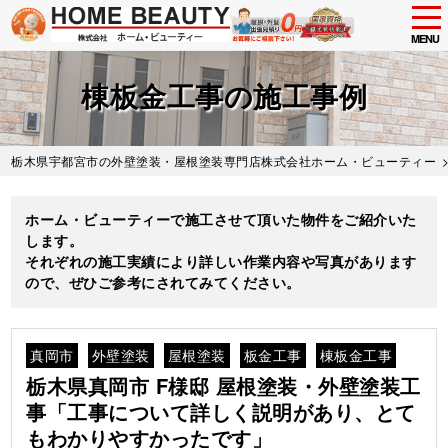
tog
nav
MENU
Skip
to
棟板金工事の施工事例
main
content
栃木県宇都宮市の外壁塗装・屋根塗装専門店株式会社ホーム・ビューティー
ホーム・ビューティーで施工させて頂いた物件をご紹介いた
します。
それぞれの施工実績により詳しい作業内容や写真があります
ので、ぜひご参考にされてみてください。
真岡市
外壁塗装
屋根塗装
板金工事
棟板金工事
栃木県真岡市 F様邸 屋根塗装・外壁塗装工
事「工事について詳しく説明があり、とて
もわかりやすかったです」