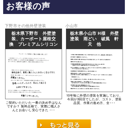
お客様の声
下野市
その他
外壁塗装
小山市
栃木県下野市 外壁塗
栃木県小山市 H様 外壁
装、カーポート屋根交
塗装 雨どい 破風 軒
換 プレミアムシリコン
天 他
10年毎に外壁の塗装を実施しており、
今回が3回目でしたが、コスト、塗装
ご契約いただいた一番の決め手はなん
品質、作業の進め方、全･･･
ですか？ 無料点検で、実際に職人さ
んとお会いし安心できた ･･･