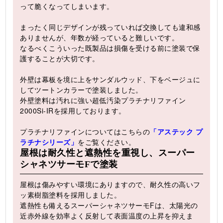
って脆くなってしまいます。
まったく同じデザインが残っていれば交換しても違和感
ありませんが、年数が経っていると難しいです。
なるべくこういった既製品は損傷を受ける前に塗装で保
護することが大切です。
外壁は幕板を境に上をサンダルウッド、下をベージュに
してツートンカラーで塗装しました。
外壁塗料は汚れに強い超低汚染プラチナリファイン
2000Si-IRを採用しております。
プラチナリファインについてはこちらの
「アステック プ
ラチナシリーズ」
をご覧ください。
屋根は耐久性と遮熱性を重視し、スーパー
シャネツサーモFで塗装
屋根は傷みやすい環境にありますので、耐久性の高いフ
ッ素樹脂塗料を採用しました。
遮熱性も備えるスーパーシャネツサーモFは、太陽光の
近赤外線を効率よく反射して表面温度の上昇を抑えま