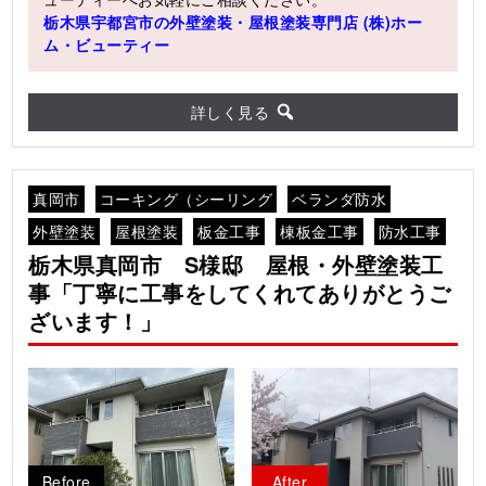
栃木県宇都宮市の外壁塗装・屋根塗装専門店 (株)ホー
ム・ビューティー
詳しく見る
真岡市
コーキング（シーリング
ベランダ防水
外壁塗装
屋根塗装
板金工事
棟板金工事
防水工事
栃木県真岡市 S様邸 屋根・外壁塗装工
事「丁寧に工事をしてくれてありがとうご
ざいます！」
Before
After