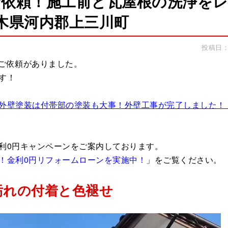
ご依頼！施工前と瓦屋根の洗浄を
木県河内郡上三川町
投稿日：2
ご依頼がありました。
す！
外壁塗装は付帯部の塗装も大事！外壁工事が完了しました！
利0円キャンペーンをご案内しております。
！金利0円リフォームローンを実施中！
」
をご覧ください。
 汚れの付着と色褪せ