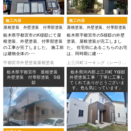
施工内容
施工内容
屋根塗装 外壁塗装 付帯部塗装
屋根塗装、外壁塗装、付帯部塗装
栃木県宇都宮市のK様邸にて屋
栃木県宇都宮市のS様邸の外壁
根塗装、外壁塗装、付帯部塗装
塗装、屋根塗装が完工しまし
の工事が完了しました。 施工前
た。 住宅街にあるこちらのお宅
は建物全体の･･･
は、同時期に建･･･
宇都宮市
外壁塗装
屋根塗装
上三川町
コーキング（シーリン
グ
外壁塗装
屋根塗装
防水工事
栃木県宇都宮市 屋根塗装
栃木県河内郡上三川町 Y様邸
外壁塗装 付帯部塗装 S様
外壁塗装工事「丁寧に工事し
邸
てくれてありがとうございま
す。色も気にっています」