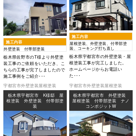
施工内容
施工内容
屋根塗装、外壁塗装、付帯部塗
装、コーキング打ち直し
外壁塗装 付帯部塗装
栃木県宇都宮市の外壁塗装・屋
栃木県佐野市のT様より外壁塗
根塗装工事が完工しました。
装工事のご依頼をいただき、こ
ホームページからお電話い
ちらの工事が完了しましたので
た･･･
施工事例をご紹介･･･
宇都宮市
外壁塗装
屋根塗装
宇都宮市
外壁塗装
屋根塗装
栃木県宇都宮市 K様邸 屋
栃木県宇都宮市 外壁塗装
根塗装 外壁塗装 付帯部塗
屋根塗装 付帯部塗装 ナノ
装
コンポジットW