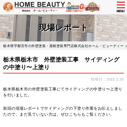
tog
nav
MENU
Skip
to
現場レポート
main
content
栃木県宇都宮市の外壁塗装・屋根塗装専門店株式会社ホーム・ビューティー
栃木県栃木市 外壁塗装工事 サイディング
の中塗り〜上塗り
投稿日：2022.2.25
栃木県栃木市の外壁塗装工事にてサイディングの中塗り〜上塗り
を行いました。
前回の現場レポートでサイディングの下塗り作業をお伝えしまし
たので、まだ見ていない方は、ぜひこちらもご覧ください。