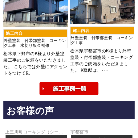
施工内容
施工内容
外壁塗装 付帯部塗装 コーキン
外壁塗装 付帯部塗装 コーキン
グ工事
グ工事 水切り板金補修
栃木県宇都宮市のK様より外壁
栃木県下野市のK様より外壁塗
塗装・付帯部塗装・コーキング
装工事のご依頼をいただきまし
工事のご依頼をいただきまし
た。 こちらでは外壁にアクセン
た。 K様邸は、･･･
トをつけて以･･･
お客様の声
上三川町
コーキング（シーリ
宇都宮市