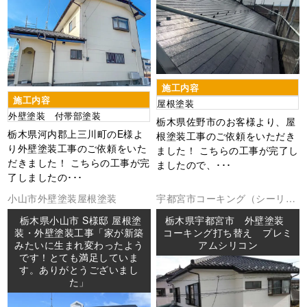
施工内容
施工内容
屋根塗装
外壁塗装 付帯部塗装
栃木県佐野市のお客様より、屋
栃木県河内郡上三川町のE様よ
根塗装工事のご依頼をいただき
り外壁塗装工事のご依頼をいた
ました！ こちらの工事が完了し
だきました！ こちらの工事が完
ましたので、･･･
了しましたの･･･
小山市
外壁塗装
屋根塗装
宇都宮市
コーキング（シーリン
グ
外壁塗装
防水工事
栃木県小山市 S様邸 屋根塗
栃木県宇都宮市 外壁塗装
装・外壁塗装工事「家が新築
コーキング打ち替え プレミ
みたいに生まれ変わったよう
アムシリコン
です！とても満足していま
す。ありがとうございまし
た」