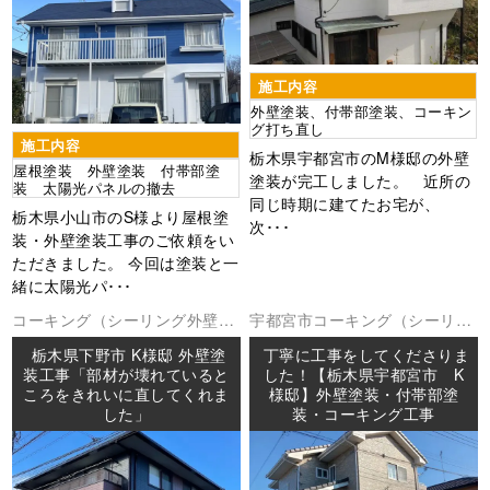
施工内容
外壁塗装、付帯部塗装、コーキン
グ打ち直し
施工内容
栃木県宇都宮市のM様邸の外壁
屋根塗装 外壁塗装 付帯部塗
塗装が完工しました。 近所の
装 太陽光パネルの撤去
同じ時期に建てたお宅が、
栃木県小山市のS様より屋根塗
次･･･
装・外壁塗装工事のご依頼をい
ただきました。 今回は塗装と一
緒に太陽光パ･･･
コーキング（シーリング
外壁塗
宇都宮市
コーキング（シーリン
装
板金工事
防水工事
グ
外壁塗装
防水工事
栃木県下野市 K様邸 外壁塗
丁寧に工事をしてくださりま
装工事「部材が壊れていると
した！【栃木県宇都宮市 K
ころをきれいに直してくれま
様邸】外壁塗装・付帯部塗
した」
装・コーキング工事