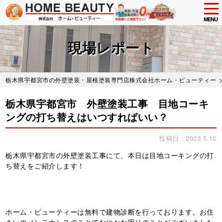
tog
nav
MENU
Skip
to
現場レポート
main
content
栃木県宇都宮市の外壁塗装・屋根塗装専門店株式会社ホーム・ビューティー
栃木県宇都宮市 外壁塗装工事 目地コーキ
ングの打ち替えはいつすればいい？
投稿日：2023.5.10
栃木県宇都宮市の外壁塗装工事にて、本日は目地コーキングの打
ち替えをご紹介します！
ホーム・ビューティーは無料で建物診断を行っております。お住