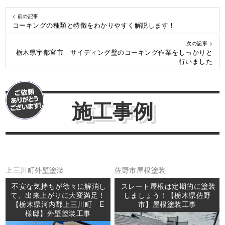
< 前の記事
コーキングの種類と特徴をわかりやすく解説します！
次の記事 >
栃木県宇都宮市 サイディング壁のコーキング作業をしっかりと
行いました
施工事例
上三川町
外壁塗装
佐野市
屋根塗装
不安な気持ちが徐々に解消し
スレート屋根は定期的に塗装
て、出来上がりに大変満足！
しましょう！【栃木県佐野
【栃木県河内郡上三川町 E
市】屋根塗装工事
様邸】外壁塗装工事