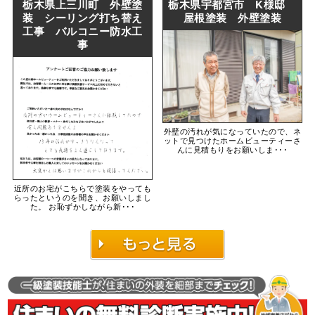
ング）
ベランダ防水
外壁塗装
栃木県上三川町 外壁塗
栃木県宇都宮市 K様邸
防水工事
装 シーリング打ち替え
屋根塗装 外壁塗装
工事 バルコニー防水工
事
外壁の汚れが気になっていたので、ネ
ットで見つけたホームビューティーさ
んに見積もりをお願いしま･･･
近所のお宅がこちらで塗装をやっても
らったというのを聞き、お願いしまし
た。 お恥ずかしながら新･･･