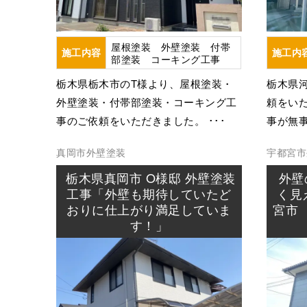
屋根塗装 外壁塗装 付帯
施工内容
施工内
部塗装 コーキング工事
栃木県栃木市のT様より、屋根塗装・
栃木県
外壁塗装・付帯部塗装・コーキング工
頼をい
事のご依頼をいただきました。 ･･･
事が無事
真岡市
外壁塗装
宇都宮市
栃木県真岡市 O様邸 外壁塗装
外壁
工事「外壁も期待していたど
く見
おりに仕上がり満足していま
宮市
す！」