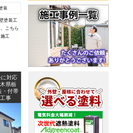
塗装
壁塗装工
た。こちら
、施工
摯に対応
栃木県栃
装・付帯
グ工事