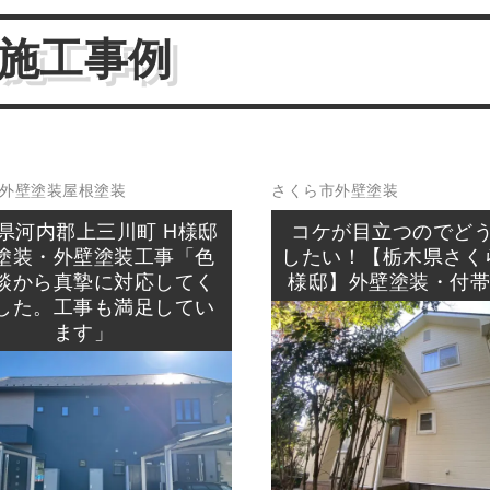
施工事例
外壁塗装
屋根塗装
さくら市
外壁塗装
県河内郡上三川町 H様邸
コケが目立つのでど
塗装・外壁塗装工事「色
したい！【栃木県さく
談から真摯に対応してく
様邸】外壁塗装・付
した。工事も満足してい
ます」