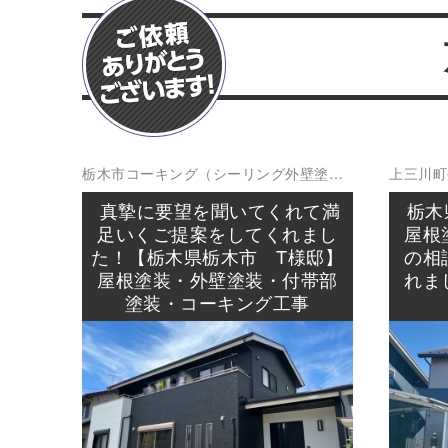
栃木市
コーキング（シーリング
外壁塗装
上三川町
屋根塗装
防水工事
真摯に要望を聞いてくれて満
栃木
足いくご提案をしてくれまし
屋根
た！【栃木県栃木市 T様邸】
の相
屋根塗装・外壁塗装・付帯部
れま
塗装・コーキング工事