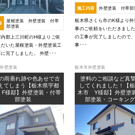
外壁塗装 付帯部
施工内容
栃木県さくら市のK様より外
屋根塗装 外壁塗装 付帯
容
部塗装
事のご依頼をいただきまし
の工事が完了しましたので
河内郡上三川町のH様よりご依
事･･･
ただいた屋根塗装・外壁塗装工
に完了しました。 外壁･･･
外壁塗装
栃木市
外壁塗装
の雨垂れ跡や色あせで古
塗料のご相談など真
えてしまう【栃木県宇都
してくれました！【
 F様邸】外壁塗装・付帯
木市 Y様邸】外壁塗
部塗装
部塗装・コーキン