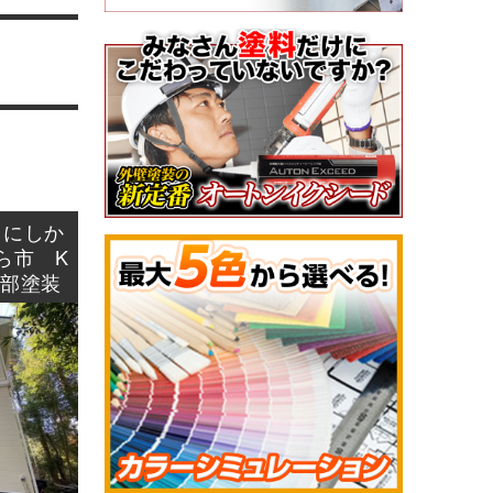
うにしか
ら市 K
帯部塗装