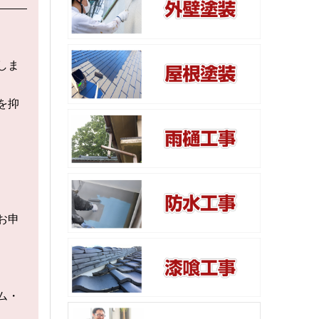
しま
を抑
お申
ム・