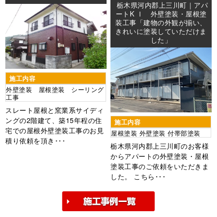
栃木県河内郡上三川町｜アパ
ートK Ⅰ 外壁塗装・屋根塗
装工事「建物の外観が揃い、
きれいに塗装していただけま
した」
施工内容
外壁塗装 屋根塗装 シーリング
工事
スレート屋根と窯業系サイディ
ングの2階建て、築15年程の住
施工内容
宅での屋根外壁塗装工事のお見
屋根塗装 外壁塗装 付帯部塗装
積り依頼を頂き･･･
栃木県河内郡上三川町のお客様
からアパートの外壁塗装・屋根
塗装工事のご依頼をいただきま
した。 こちら･･･