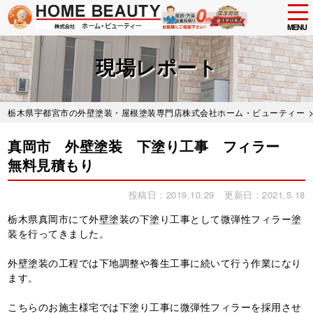
tog
nav
MENU
Skip
to
現場レポート
main
content
栃木県宇都宮市の外壁塗装・屋根塗装専門店株式会社ホーム・ビューティー
真岡市 外壁塗装 下塗り工事 フィラー
無料見積もり
投稿日：2019.10.29
更新日：2021.5.18
栃木県真岡市にて外壁塗装の下塗り工事として微弾性フィラー塗
装を行ってきました。
外壁塗装の工程では下地調整や養生工事に続いて行う作業になり
ます。
こちらのお施主様宅では下塗り工事に微弾性フィラーを採用させ