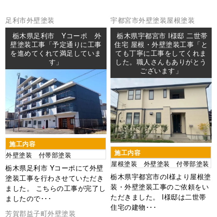
足利市
外壁塗装
宇都宮市
外壁塗装
屋根塗装
栃木県足利市 Yコーポ 外
栃木県宇都宮市 I様邸 二世帯
壁塗装工事「予定通りに工事
住宅 屋根・外壁塗装工事「と
を進めてくれて満足していま
ても丁寧に工事をしてくれま
す」
した。職人さんもありがとう
ございます」
施工内容
施工内容
外壁塗装 付帯部塗装
屋根塗装 外壁塗装 付帯部塗装
栃木県足利市 Yコーポにて外壁
栃木県宇都宮市のI様より屋根塗
塗装工事を行わさせていただき
装・外壁塗装工事のご依頼をい
ました。 こちらの工事が完了し
ただきました。 I様邸は二世帯
ましたので･･･
住宅の建物･･･
芳賀郡益子町
外壁塗装