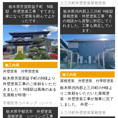
上三川町
外壁塗装
屋根塗装
栃木県芳賀郡益子町 N様
邸 外壁塗装工事「すてきな
栃木県河内郡上三川町 H様邸
家になって塗装を頼んでよか
屋根塗装・外壁塗装工事「色
ったです」
の相談から真摯に対応してく
れました。工事も満足してい
ます」
施工内容
外壁塗装 付帯部塗装
施工内容
栃木県芳賀郡益子町のN様より
屋根塗装 外壁塗装 付帯部塗装
外壁塗装工事のご依頼をいただ
栃木県河内郡上三川町のH様よ
きました！ N様邸は風格のある
りご依頼をいただいた屋根塗
瓦屋根が特徴･･･
装・外壁塗装工事が無事に完了
宇都宮市
コーキング（シーリン
しました。 外壁･･･
グ
外壁塗装
屋根塗装
防水工事
栃木県宇都宮市 外壁塗装
上三川町
外壁塗装
屋根塗装
屋根塗装 シーリング工事