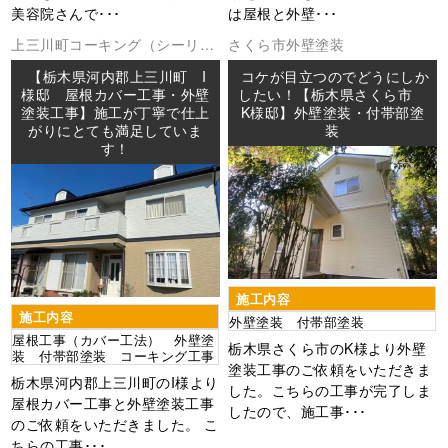
美容院さんで･･･
は屋根と外壁･･･
上三川町
コーキング（シーリン
さくら市
外壁塗装
グ
外壁塗装
屋根工事
防水工事
【栃木県河内郡上三川町 I
コケが目立つのでどうにしか
様邸 屋根カバー工事・外壁
したい！【栃木県さくら市
塗装工事】施工が丁寧で仕上
K様邸】外壁塗装・付帯部塗
がりにとても満足していま
装
す！
施工内容
施工内容
外壁塗装 付帯部塗装
屋根工事（カバー工法） 外壁塗
栃木県さくら市のK様より外壁
装 付帯部塗装 コーキング工事
塗装工事のご依頼をいただきま
栃木県河内郡上三川町のI様より
した。こちらの工事が完了しま
屋根カバー工事と外壁塗装工事
したので、施工事･･･
のご依頼をいただきました。 こ
ちらの工事･･･