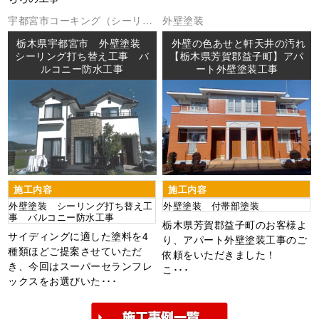
宇都宮市
コーキング（シーリン
外壁塗装
グ
外壁塗装
防水工事
栃木県宇都宮市 外壁塗装
外壁の色あせと軒天井の汚れ
シーリング打ち替え工事 バ
【栃木県芳賀郡益子町】アパ
ルコニー防水工事
ート外壁塗装工事
施工内容
施工内容
外壁塗装 シーリング打ち替え工
外壁塗装 付帯部塗装
事 バルコニー防水工事
栃木県芳賀郡益子町のお客様よ
サイディングに適した塗料を4
り、アパート外壁塗装工事のご
種類ほどご提案させていただ
依頼をいただきました！
き、今回はスーパーセランフレ
こ･･･
ックスをお選びいた･･･