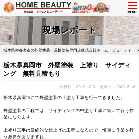
tog
nav
MENU
Skip
to
現場レポート
main
content
栃木県宇都宮市の外壁塗装・屋根塗装専門店株式会社ホーム・ビューティー
栃木県真岡市 外壁塗装 上塗り サイディ
ング 無料見積もり
投稿日：2019.12.3
更新日：2021.5.18
栃木県真岡市にて外壁塗装の上塗り工事を行ってきました。
外壁塗装の工程では、サイディングの中塗り工事に続いて行う作
業になります。
上塗り工事は最終的な仕上げの工程になるので、慎重に作業を行
う必要がありますね。