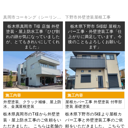
真岡市
コーキング（シーリング
下野市
外壁塗装
屋根工事
外壁塗装
屋上防水
屋根塗装
防水
栃木県真岡市 T様 店舗 外壁
栃木県下野市 S様邸 屋根カ
工事
塗装・屋上防水工事「ひび割
バー工事・外壁塗装工事「仕
れの跡が気になっていました
上がりに満足しています。今
が、とてもきれいにしてくれ
後のこともよろしくお願いし
ました」
ます」
施工内容
施工内容
外壁塗装、クラック補修、屋上防
屋根カバー工事 外壁塗装 付帯部
水、金属屋根塗装
塗装 基礎塗装
栃木県真岡市のT様から外壁塗
栃木県下野市のS様より屋根カ
装・屋上防水工事のご依頼をい
バー工事と外壁塗装工事のご依
ただきました。 こちらは老舗の
頼をいただきました。 こちらで