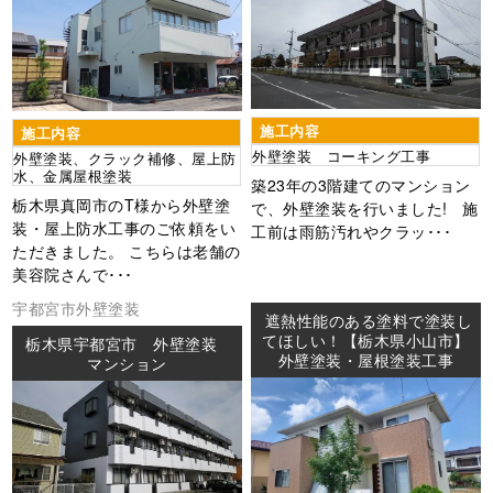
施工内容
施工内容
外壁塗装 コーキング工事
外壁塗装、クラック補修、屋上防
水、金属屋根塗装
築23年の3階建てのマンション
栃木県真岡市のT様から外壁塗
で、外壁塗装を行いました! 施
装・屋上防水工事のご依頼をい
工前は雨筋汚れやクラッ･･･
ただきました。 こちらは老舗の
美容院さんで･･･
宇都宮市
外壁塗装
遮熱性能のある塗料で塗装し
てほしい！【栃木県小山市】
栃木県宇都宮市 外壁塗装
外壁塗装・屋根塗装工事
マンション