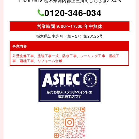
〒329-0618 栃木県河内郡上三川町しらさぎ2-34-6
0120-346-034
営業時間 9:00〜17:00 年中無休
栃木県知事許可（般－27）第23525号
事業内容
外壁改修工事、塗装工事⼀式、
防水工事、シーリング工事、
屋根工
事、雨樋工事、
リフォーム全般