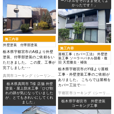
ーパネルをそのまま使えてよ
かったです！」
施工内容
外壁塗装 付帯部塗装
施工内容
栃木県宇都宮市のA様より外壁
屋根工事（カバー工法） 外壁塗
塗装、付帯部塗装のご依頼をい
装工事 ソーラーパネル脱着・復
ただきました。 この度、工事が
旧 天窓撤去・補強
完了しました･･･
栃木県宇都宮市のY様より屋根
工事・外壁塗装工事のご依頼が
真岡市
コーキング（シーリング
ありました。 こちらでは屋根を
外壁塗装
屋上防水
屋根塗装
防水
栃木県真岡市 T様 店舗 外壁
カバー工法で･･･
工事
塗装・屋上防水工事「ひび割
れの跡が気になっていました
宇都宮市
コーキング（シーリン
が、とてもきれいにしてくれ
グ
外壁塗装
防水工事
栃木県宇都宮市 外壁塗装
ました」
コーキング工事