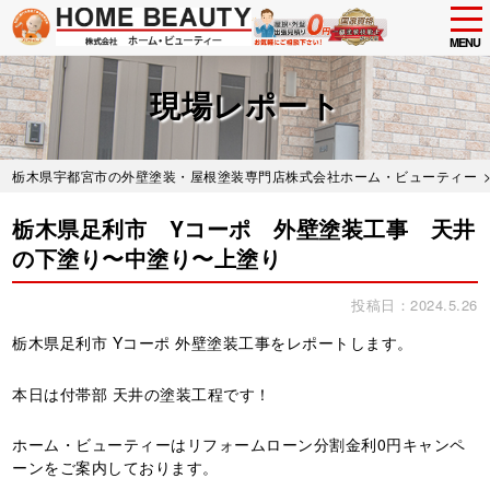
tog
nav
MENU
Skip
to
現場レポート
main
content
栃木県宇都宮市の外壁塗装・屋根塗装専門店株式会社ホーム・ビューティー
栃木県足利市 Yコーポ 外壁塗装工事 天井
の下塗り〜中塗り〜上塗り
投稿日：2024.5.26
栃木県足利市 Yコーポ 外壁塗装工事をレポートします。
本日は付帯部 天井の塗装工程です！
ホーム・ビューティーはリフォームローン分割金利0円キャンペ
ーンをご案内しております。