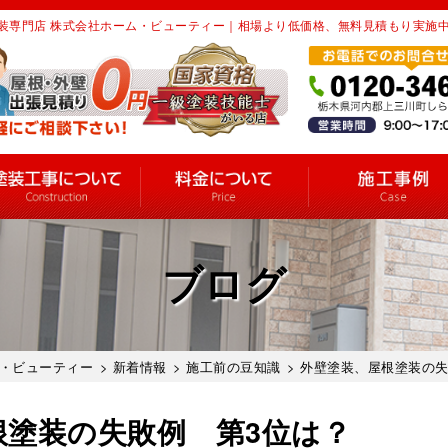
装専門店 株式会社ホーム・ビューティー｜相場より低価格、無料見積もり実施
ブログ
・ビューティー
>
新着情報
>
施工前の豆知識
> 外壁塗装、屋根塗装の
根塗装の失敗例 第3位は？